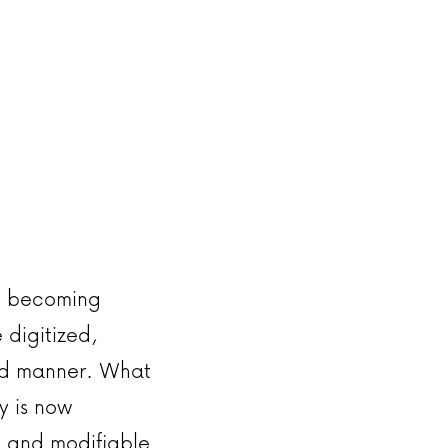
e becoming
digitized,
ted manner. What
y is now
, and modifiable