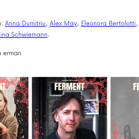
n:
Anna Dumitriu
,
Alex May
,
Eleonora Bertolotti
ina Schwiemann
.
n erman