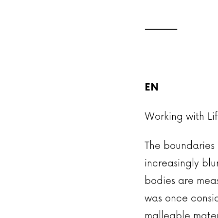
⸻
EN
Working with Lif
The boundaries
increasingly bl
bodies are meas
was once consid
malleable mater