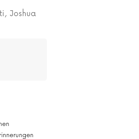
ti, Joshua
hen
rinnerungen