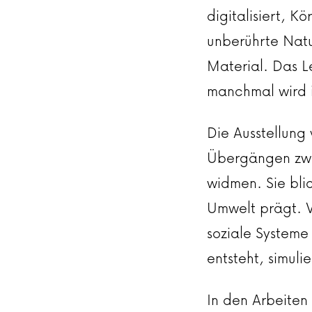
digitalisiert, K
unberührte Natur
Material. Das L
manchmal wird i
Die Ausstellung 
Übergängen zwi
widmen. Sie bli
Umwelt prägt. V
soziale System
entsteht, simul
In den Arbeiten