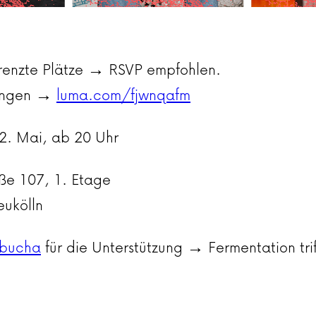
Begrenzte Plätze → RSVP empfohlen.
rungen →
luma.com/fjwnqafm
2. Mai, ab 20 Uhr
ße 107, 1. Etage
eukölln
bucha
für die Unterstützung → Fermentation trif