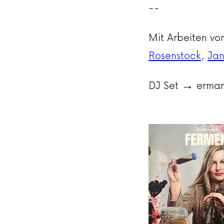
--
Mit Arbeiten vo
Rosenstock
,
Jan
DJ Set → erma