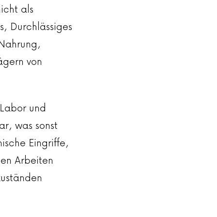
cht als
s, Durchlässiges
 Nahrung,
rägern von
 Labor und
ar, was sonst
sche Eingriffe,
ten Arbeiten
nzuständen