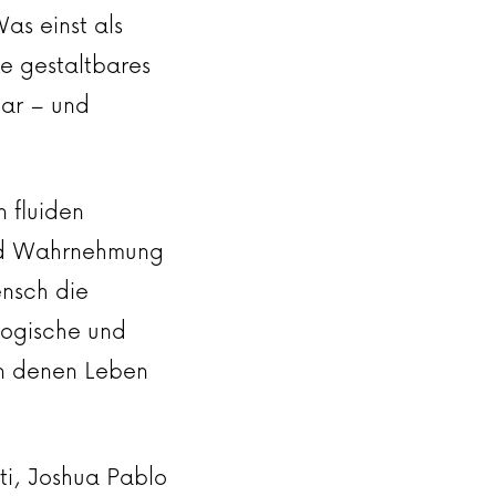
Was einst als
te gestaltbares
bar – und
n fluiden
und Wahrnehmung
ensch die
logische und
in denen Leben
ti, Joshua Pablo